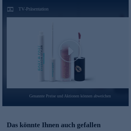
• Wasserbasierte Gel-Formulierung
TV-Präsentation
Keine Lust auf Augenbrauen, die machen, was sie wollen? Der
Easy & Fast Eyebrow Styler fixiert Ihre Augenbrauen und hält
sie den ganzen Tag in Form. Das kleine Bürstchen ermöglicht
einen präzisen Auftrag des Gels und macht es Ihnen spielend
leicht, die Augenbrauen individuell zu formen.
Online bestellen, ausprobieren und begeistert sein.
Play
Genannte Preise und Aktionen können abweichen
Das könnte Ihnen auch gefallen