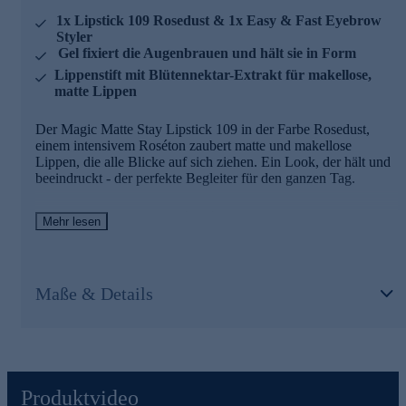
Der Easy & Fast Eyebrow Styler fixiert Ihre Augenbrauen
1x Lipstick 109 Rosedust & 1x Easy & Fast Eyebrow
und hält sie den ganzen Tag in Form. Das kleine Bürstchen
Styler
ermöglicht einen präzisen Auftrag des Gels und macht es
Gel fixiert die Augenbrauen und hält sie in Form
Ihnen spielend leicht, die Augenbrauen individuell zu
Lippenstift mit Blütennektar-Extrakt für makellose,
formen.
matte Lippen
Online bestellen, ausprobieren und begeistert sein.
Der Magic Matte Stay Lipstick 109 in der Farbe Rosedust,
einem intensivem Roséton zaubert matte und makellose
Lippen, die alle Blicke auf sich ziehen. Ein Look, der hält und
beeindruckt - der perfekte Begleiter für den ganzen Tag.
Magic Matte Stay Lipstick 109 Rosedust - der
Mehr lesen
Hauptinhaltsstoff
Blütennektar-Extrakt
Maße & Details
• Hilft, Trockenheit zu reduzieren
• Verleiht ein geschmeidiges, angenehmes Lippengefühl
• Unterstützt ein gepflegtes Aussehen der Lippen
Easy & Fast Eyebrow Styler
Produktvideo