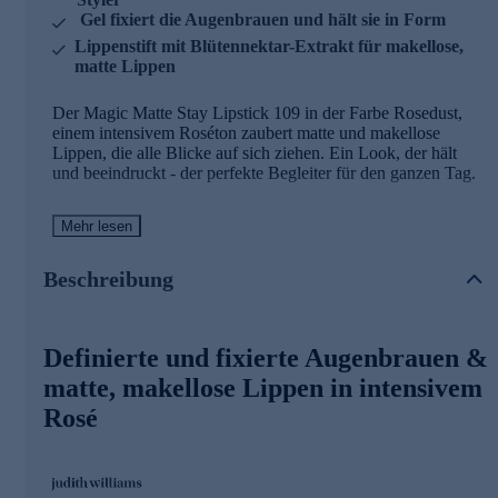
Gel fixiert die Augenbrauen und hält sie in Form
Lippenstift mit Blütennektar-Extrakt für makellose,
matte Lippen
Der Magic Matte Stay Lipstick 109 in der Farbe Rosedust,
einem intensivem Roséton zaubert matte und makellose
Lippen, die alle Blicke auf sich ziehen. Ein Look, der hält
und beeindruckt - der perfekte Begleiter für den ganzen Tag.
Magic Matte Stay Lipstick 109 Rosedust - der
Mehr lesen
Hauptinhaltsstoff
Beschreibung
Blütennektar-Extrakt
• Hilft, Trockenheit zu reduzieren
• Verleiht ein geschmeidiges, angenehmes Lippengefühl
Definierte und fixierte Augenbrauen &
• Unterstützt ein gepflegtes Aussehen der Lippen
matte, makellose Lippen in intensivem
Easy & Fast Eyebrow Styler
Rosé
• Wasserbasierte Gel-Formulierung
Keine Lust auf Augenbrauen, die machen, was sie wollen?