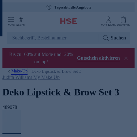
Tagesaktuelle Angebote
Menü
Ansicht
Mein Konto
Warenkorb
Suchen
Bis zu -60% auf Mode und -20%
Gutschein aktivieren
on top!
Make-Up
Deko Lipstick & Brow Set 3
Judith Williams My Make Up
Deko Lipstick & Brow Set 3
489078