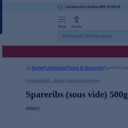
Gebührenfreie Hotline 0800 29 888 88
Menü
Ansicht
Kochen
Lebensmittel
Fleisch & Wurstwaren
/
/
/
/
Spareribs (sou
Genussgipfel - alpine Geschmackswelten
Spareribs (sous vide) 500g
488802