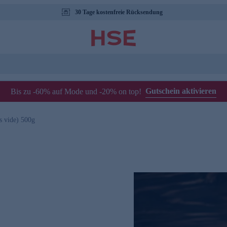
30 Tage kostenfreie Rücksendung
Gutschein aktivieren
Bis zu -60% auf Mode und -20% on top!
s vide) 500g