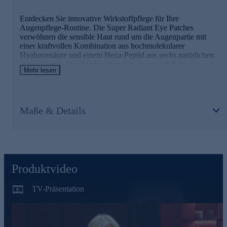
Entdecken Sie innovative Wirkstoffpflege für Ihre
Augenpflege-Routine. Die Super Radiant Eye Patches
verwöhnen die sensible Haut rund um die Augenpartie mit
einer kraftvollen Kombination aus hochmolekularer
Hyaluronsäure und einem Hexa-Peptid aus sechs natürlichen
Aminosäuren. Die Patches bestehen aus natürlichen
Mehr lesen
Biocellulose-Fasern. Das weiche Material schmiegt sich wie
eine zweite Haut an und unterstützt eine besonders effektive
Wirkstoffaufnahme.
Maße & Details
Produktvideo
TV-Präsentation