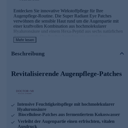
Entdecken Sie innovative Wirkstoffpflege für Ihre
Augenpflege-Routine. Die Super Radiant Eye Patches
verwöhnen die sensible Haut rund um die Augenpartie mit
einer kraftvollen Kombination aus hochmolekularer
Hyaluronsäure und einem Hexa-Peptid aus sechs natürlichen
Aminosäuren. Die Patches bestehen aus natürlichen
Mehr lesen
Biocellulose-Fasern. Das weiche Material schmiegt sich wie
eine zweite Haut an und unterstützt eine besonders effektive
Wirkstoffaufnahme.
Beschreibung
Revitalisierende Augenpflege-Patches
Intensive Feuchtigkeitspflege mit hochmolekularer
Hyaluronsäure
Biocellulose-Patches aus fermentiertem Kokoswasser
Verleiht der Augenpartie einen erfrischten, vitalen
Ausdruck