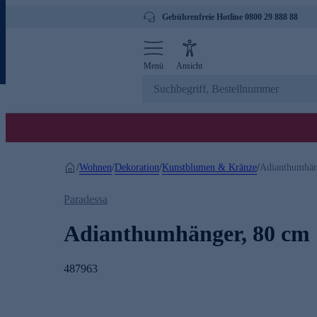
Gebührenfreie Hotline 0800 29 888 88
Menü
Ansicht
Wohnen
Dekoration
Kunstblumen & Kränze
/
/
/
/
Adianthumhän
Paradessa
Adianthumhänger, 80 cm
487963