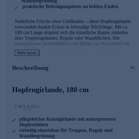
Wandbegrünung
praktische Befestigungsösen an beiden Enden
Natürliche Frische ohne Gießkanne – diese Hopfengirlande
verwandelt dunkle Ecken in lebendige Blickfänge. Mit ca.
180 cm Länge drapiert sich die künstliche Ranke mühelos
über Treppengeländer, Regale oder Wandflächen. Die
naturgetreuen Hopfenblüten und Blätter aus Kunststoff mit
stabilem Draht verleihen jedem Raum eine frische Note,
Mehr lesen
ganz ohne Pflegeaufwand. Dank der praktischen Ösen an
beiden Enden lässt sich die Girlande schnell und sicher
befestigen – ideal für alle, die dekorative Akzente setzen
Beschreibung
möchten, ohne sich um Licht oder Wasser kümmern zu
müssen. Ob im Wohnzimmer, Flur oder auf der überdachten
Terrasse: Diese Kunstgirlande bringt dauerhaft Grün in Ihr
Hopfengirlande, 180 cm
Zuhause. Holen Sie sich die Natur ins Haus, die niemals
verwelkt!
pflegeleichte Kunstgirlande mit naturgetreuen
Hopfenblüten
vielseitig einsetzbar für Treppen, Regale und
Wandbegrünung