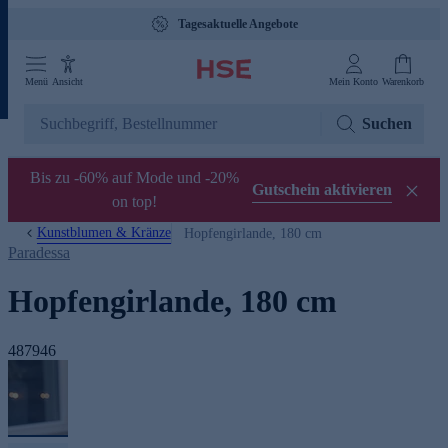
Tagesaktuelle Angebote
Menü
Ansicht
Mein Konto
Warenkorb
Suchen
Bis zu -60% auf Mode und -20%
Gutschein aktivieren
on top!
Kunstblumen & Kränze
Hopfengirlande, 180 cm
Paradessa
Hopfengirlande, 180 cm
487946