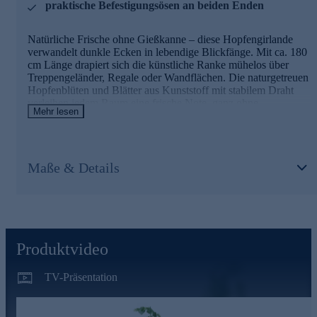
praktische Befestigungsösen an beiden Enden
Natürliche Frische ohne Gießkanne – diese Hopfengirlande
verwandelt dunkle Ecken in lebendige Blickfänge. Mit ca. 180
cm Länge drapiert sich die künstliche Ranke mühelos über
Treppengeländer, Regale oder Wandflächen. Die naturgetreuen
Hopfenblüten und Blätter aus Kunststoff mit stabilem Draht
verleihen jedem Raum eine frische Note, ganz ohne
Mehr lesen
Pflegeaufwand. Dank der praktischen Ösen an beiden Enden
lässt sich die Girlande schnell und sicher befestigen – ideal für
alle, die dekorative Akzente setzen möchten, ohne sich um
Licht oder Wasser kümmern zu müssen. Ob im Wohnzimmer,
Maße & Details
Flur oder auf der überdachten Terrasse: Diese Kunstgirlande
bringt dauerhaft Grün in Ihr Zuhause. Holen Sie sich die Natur
ins Haus, die niemals verwelkt!
Produktvideo
TV-Präsentation