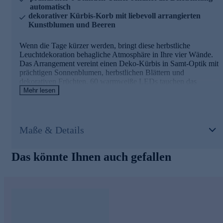
automatisch
dekorativer Kürbis-Korb mit liebevoll arrangierten
Kunstblumen und Beeren
Wenn die Tage kürzer werden, bringt diese herbstliche
Leuchtdekoration behagliche Atmosphäre in Ihre vier Wände.
Das Arrangement vereint einen Deko-Kürbis in Samt-Optik mit
prächtigen Sonnenblumen, herbstlichen Blättern und
dekorativen Früchten. 60 warmweiße LEDs tauchen das
Ensemble in sanftes Licht und schaffen eine wohlige
Mehr lesen
Stimmung auf Ihrer Kommode, dem Tisch oder der
Fensterbank. Dank Batteriebetrieb platzieren Sie die
Dekoration völlig flexibel, ganz ohne lästiges Kabel. Der
integrierte Timer schaltet das Licht nach 6 Stunden automatisch
Maße & Details
ab – so genießen Sie jeden Abend aufs Neue die gemütliche
Beleuchtung. Das Batteriefach verschwindet diskret in einer
Aussparung des Kürbisses. Batterien sind bereits im
Das könnte Ihnen auch gefallen
Lieferumfang enthalten, sodass Sie sofort loslegen können.
Holen Sie sich die Schönheit der Jahreszeit ins Haus und
erleben Sie, wie diese Leuchtdekoration Ihr Zuhause in
herbstliches Licht taucht.