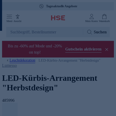
Tagesaktuelle Angebote
Menü
Ansicht
Mein Konto
Warenkorb
Suchen
Bis zu -60% auf Mode und -20%
Gutschein aktivieren
on top!
Leuchtdekoration
LED-Kürbis-Arrangement "Herbstdesign"
Lumesso
LED-Kürbis-Arrangement
"Herbstdesign"
485996