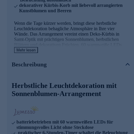
dekorativer Kürbis-Korb mit liebevoll arrangierten
Kunstblumen und Beeren
Wenn die Tage kürzer werden, bringt diese herbstliche
Leuchtdekoration behagliche Atmosphäre in Ihre vier
Wände. Das Arrangement vereint einen Deko-Kürbis in
Samt-Optik mit prächtigen Sonnenblumen, herbstlichen
Blättern und dekorativen Früchten. 60 warmweiße LEDs
tauchen das Ensemble in sanftes Licht und schaffen eine
Mehr lesen
wohlige Stimmung auf Ihrer Kommode, dem Tisch oder der
Fensterbank. Dank Batteriebetrieb platzieren Sie die
Beschreibung
Dekoration völlig flexibel, ganz ohne lästiges Kabel. Der
integrierte Timer schaltet das Licht nach 6 Stunden
automatisch ab – so genießen Sie jeden Abend aufs Neue die
gemütliche Beleuchtung. Das Batteriefach verschwindet
Herbstliche Leuchtdekoration mit
diskret in einer Aussparung des Kürbisses. Batterien sind
Sonnenblumen-Arrangement
bereits im Lieferumfang enthalten, sodass Sie sofort loslegen
können. Holen Sie sich die Schönheit der Jahreszeit ins
Haus und erleben Sie, wie diese Leuchtdekoration Ihr
Zuhause in herbstliches Licht taucht.
batteriebetrieben mit 60 warmweißen LEDs für
stimmungsvolles Licht ohne Steckdose
praktischer 6-Stunden-Timer schaltet die Beleuchtung