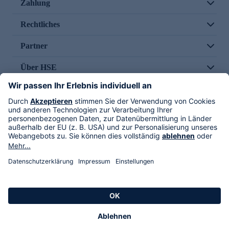
Zahlung
Rechtliches
Partner
Über HSE
Im TV
HSE International
Versand durch
Folge uns
AGB
Datenschutz
Impressum
Alle Rechte vorbehalten. Alle Preise inkl. gesetzlicher MwSt., zzgl. Versandkosten.