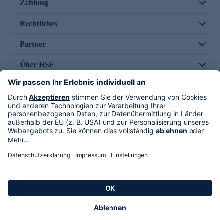
Zahlung
Rechtliches
Partner
Über HSE
Im TV
HSE International
Versand durch
Folge uns
AGB
Datenschutz
Impressum
Alle Rechte vorbehalten. Alle Preise inkl. gesetzlicher MwSt., zzgl. Versandkosten.