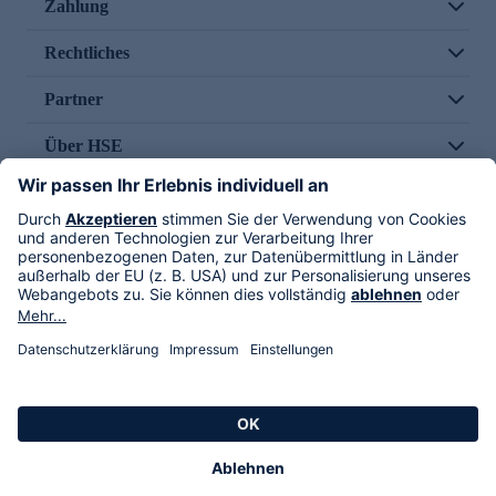
Zahlung
Rechtliches
Partner
Über HSE
Im TV
HSE International
Versand durch
Folge uns
AGB
Datenschutz
Impressum
Alle Rechte vorbehalten. Alle Preise inkl. gesetzlicher MwSt., zzgl. Versandkosten.