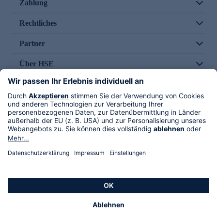
Zahlung
Rechtliches
Partner
Über HSE
Im TV
HSE International
Versand durch
Folge uns
AGB
Datenschutz
Impressum
Alle Rechte vorbehalten. Alle Preise inkl. gesetzlicher MwSt., zzgl. Versandkosten.