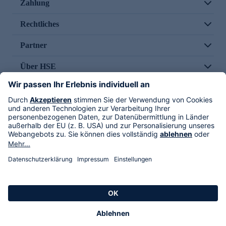
Zahlung
Rechtliches
Partner
Über HSE
Im TV
HSE International
Versand durch
Folge uns
AGB
Datenschutz
Impressum
Alle Rechte vorbehalten. Alle Preise inkl. gesetzlicher MwSt., zzgl. Versandkosten.