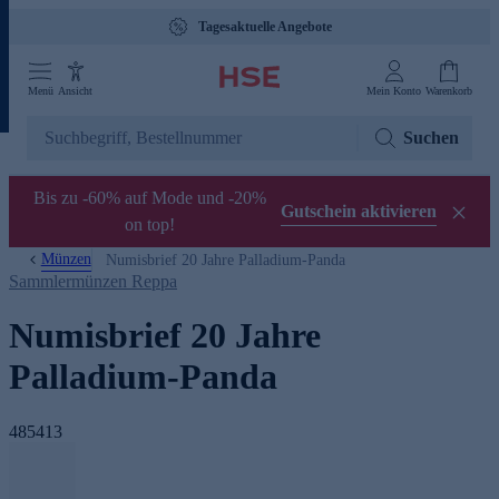
Tagesaktuelle Angebote
Menü
Ansicht
Mein Konto
Warenkorb
Suchen
Bis zu -60% auf Mode und -20%
Gutschein aktivieren
on top!
Münzen
Numisbrief 20 Jahre Palladium-Panda
Sammlermünzen Reppa
Numisbrief 20 Jahre
Palladium-Panda
485413