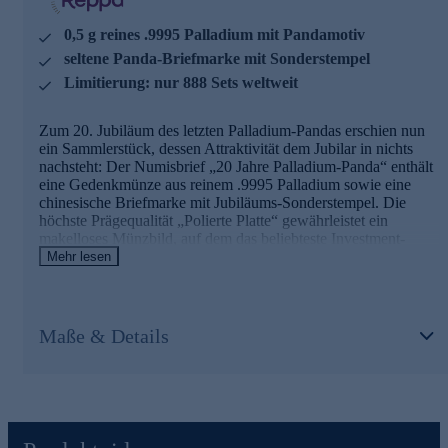
1. Numisbrief mit einer Palladium-Panda-Münze
0,5 g reines .9995 Palladium mit Pandamotiv
Palladiummünze zum Jubiläum des letzten Platin-Pandas
seltene Panda-Briefmarke mit Sonderstempel
2005
seltene Panda-Briefmarke
Limitierung: nur 888 Sets weltweit
grüner Sonderstempel aus China: 20 Jahre letzter
Palladium-Panda
Zum 20. Jubiläum des letzten Palladium-Pandas erschien nun
0,5 g reines .999 Platin
ein Sammlerstück, dessen Attraktivität dem Jubilar in nichts
Auflage nur 888
nachsteht: Der Numisbrief „20 Jahre Palladium-Panda“ enthält
eine Gedenkmünze aus reinem .9995 Palladium sowie eine
Online bestellen und in Ihre Sammlung einreihen.
chinesische Briefmarke mit Jubiläums-Sonderstempel. Die
höchste Prägequalität „Polierte Platte“ gewährleistet ein
makelloses Münzbild, auf dem das beliebteste Investment-
Münzmotiv der Welt perfekt zur Geltung kommt. Ein
Mehr lesen
Jubiläums-Münzzeichen zeigt den Ausgabeanlass an.
Die Auflage des Numisbriefes entspricht der Prägeauflage der
Münze: Lediglich 888 Exemplare wurden für den Weltmarkt
Maße & Details
ausgegeben. Die Palladiummünze ist ausschließlich im
Rahmen dieses Münzbriefes erhältlich. Die Auflage ist eine
Hommage an die chinesische Tradition, in der die Acht die
höchste Glückszahl ist. Jeder Brief ist einzeln nummeriert und
somit ein Unikat.