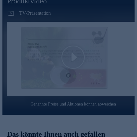
Produktvideo
Die Details der Panda-Münze im Überblick
TV-Präsentation
1. Numisbrief mit einer Palladium-Panda-Münze
Palladiummünze zum Jubiläum des letzten Platin-Pandas
2005
seltene Panda-Briefmarke
grüner Sonderstempel aus China: 20 Jahre letzter
Palladium-Panda
0,5 g reines .999 Platin
Auflage nur 888
Play
Online bestellen und in Ihre Sammlung einreihen.
Genannte Preise und Aktionen können abweichen
Das könnte Ihnen auch gefallen