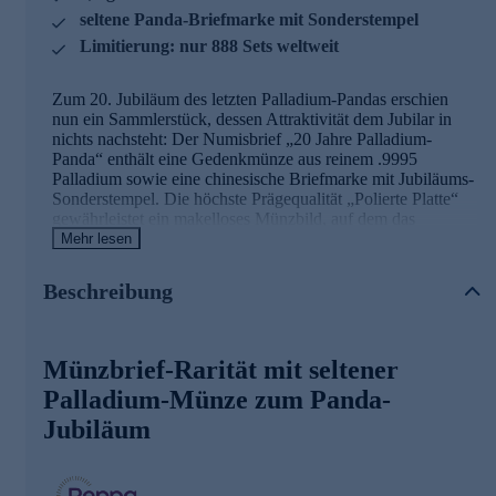
seltene Panda-Briefmarke mit Sonderstempel
Limitierung: nur 888 Sets weltweit
Zum 20. Jubiläum des letzten Palladium-Pandas erschien
nun ein Sammlerstück, dessen Attraktivität dem Jubilar in
nichts nachsteht: Der Numisbrief „20 Jahre Palladium-
Panda“ enthält eine Gedenkmünze aus reinem .9995
Palladium sowie eine chinesische Briefmarke mit Jubiläums-
Sonderstempel. Die höchste Prägequalität „Polierte Platte“
gewährleistet ein makelloses Münzbild, auf dem das
beliebteste Investment-Münzmotiv der Welt perfekt zur
Mehr lesen
Geltung kommt. Ein Jubiläums-Münzzeichen zeigt den
Ausgabeanlass an.
Beschreibung
Die Auflage des Numisbriefes entspricht der Prägeauflage
der Münze: Lediglich 888 Exemplare wurden für den
Weltmarkt ausgegeben. Die Palladiummünze ist
Münzbrief-Rarität mit seltener
ausschließlich im Rahmen dieses Münzbriefes erhältlich. Die
Palladium-Münze zum Panda-
Auflage ist eine Hommage an die chinesische Tradition, in
der die Acht die höchste Glückszahl ist. Jeder Brief ist
Jubiläum
einzeln nummeriert und somit ein Unikat.
Die Details der Panda-Münze im Überblick