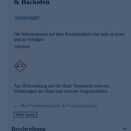
& Backofen
Die Informationen auf dem Produktetikett sind stets zu lesen
und zu befolgen.
Ätz-/Reizwirkung auf die Haut: Verursacht schwere
Verätzungen der Haut und schwere Augenschäden.
löst Verbrennungen & Verkrustungen
auch für Backbleche, Töpfe, Gartengrills,
Mehr lesen
Glaskeramik u.ä.
750 ml / zzgl. 4 Kokosschwämme
Beschreibung