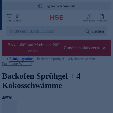
Tagesaktuelle Angebote
Menü
Ansicht
Mein Konto
Warenkorb
Suchen
Bis zu -60% auf Mode und -20%
Gutschein aktivieren
on top!
Reinigungsmittel
Backofen Sprühgel + 4 Kokosschwämme
Das blaue Wunder
Backofen Sprühgel + 4
Kokosschwämme
485301