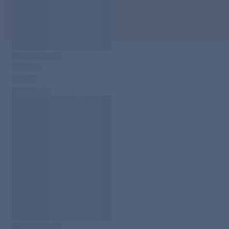
Kochfeldern, Elektroherden und Backöfen, Grill und
Grillrosten, Keramikoberflächen
made in Germany
Sichern Sie sich das Putz-Set gleich bequem online.