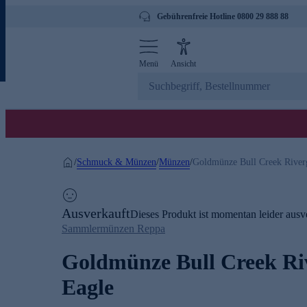
Gebührenfreie Hotline 0800 29 888 88
Menü
Ansicht
Schmuck & Münzen
Münzen
/
/
/
Goldmünze Bull Creek River
Ausverkauft
Dieses Produkt ist momentan leider ausve
Sammlermünzen Reppa
Goldmünze Bull Creek Ri
Eagle