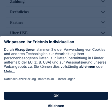
Zahlung
Rechtliches
Partner
Über HSE
Im TV
HSE International
Versand durch
Folge uns
AGB
Datenschutz
Impressum
Alle Rechte vorbehalten. Alle Preise inkl. gesetzlicher MwSt., zzgl. Versandkosten.