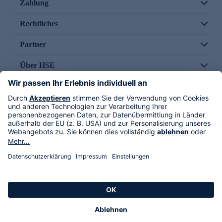
Zahlung
Rechtliches
Partner
Über HSE
Im TV
HSE International
Versand durch
Folge uns
AGB
Datenschutz
Impressum
Alle Rechte vorbehalten. Alle Preise inkl. gesetzlicher MwSt., zzgl. Versandkosten.