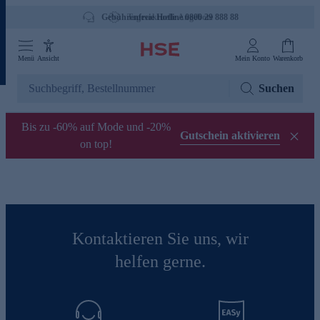
Gebührenfreie Hotline 0800 29 888 88
Tagesaktuelle Angebote
Menü
Ansicht
Mein Konto
Warenkorb
Suchen
Bis zu -60% auf Mode und -20%
Gutschein aktivieren
on top!
Kontaktieren Sie uns, wir
helfen gerne.