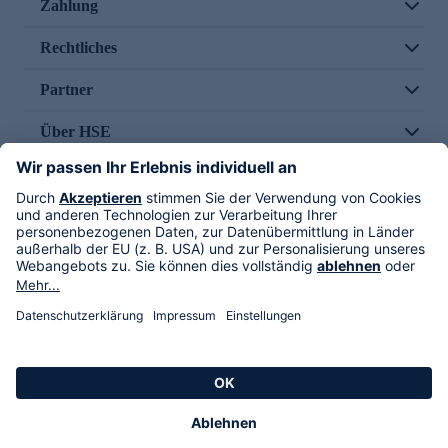
Zahlung
Rechtliches
Partner
Über HSE
Im TV
HSE International
Versand durch
Folge uns
AGB
Datenschutz
Impressum
Alle Rechte vorbehalten. Alle Preise inkl. gesetzlicher MwSt., zzgl. Versandkosten.