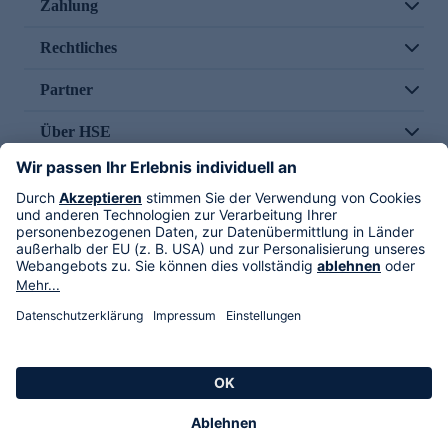
Zahlung
Rechtliches
Partner
Über HSE
Im TV
HSE International
Versand durch
Folge uns
AGB
Datenschutz
Impressum
Alle Rechte vorbehalten. Alle Preise inkl. gesetzlicher MwSt., zzgl. Versandkosten.