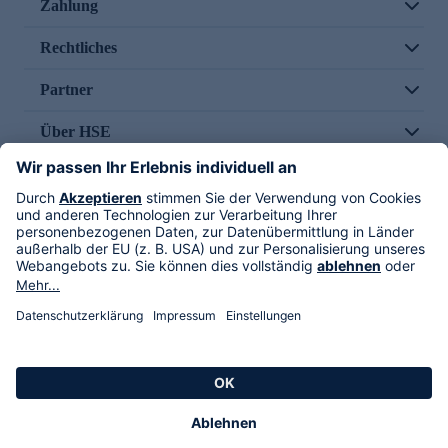
Zahlung
Rechtliches
Partner
Über HSE
Im TV
HSE International
Versand durch
Folge uns
AGB
Datenschutz
Impressum
Alle Rechte vorbehalten. Alle Preise inkl. gesetzlicher MwSt., zzgl. Versandkosten.