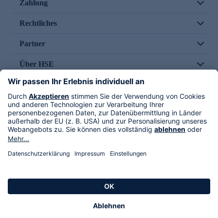
Zahlung
Rechtliches
Partner
Über HSE
Im TV
HSE International
Versand durch
Folge uns
AGB
Datenschutz
Impressum
Alle Rechte vorbehalten. Alle Preise inkl. gesetzlicher MwSt., zzgl. Versandkosten.