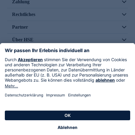
Zahlung
Rechtliches
Partner
Über HSE
Im TV
HSE International
Versand durch
Folge uns
AGB
Datenschutz
Impressum
Alle Rechte vorbehalten. Alle Preise inkl. gesetzlicher MwSt., zzgl. Versandkosten.