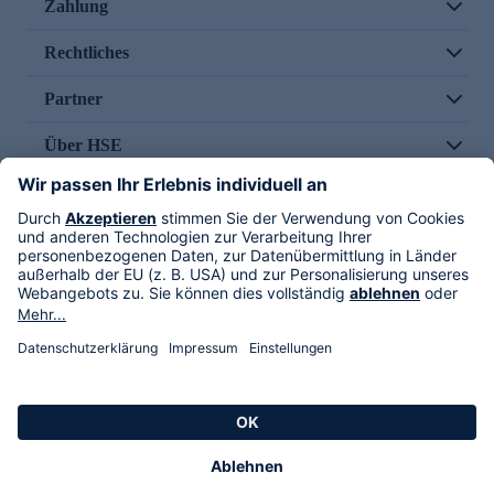
Zahlung
Rechtliches
Partner
Über HSE
Im TV
HSE International
Versand durch
Folge uns
AGB
Datenschutz
Impressum
Alle Rechte vorbehalten. Alle Preise inkl. gesetzlicher MwSt., zzgl. Versandkosten.