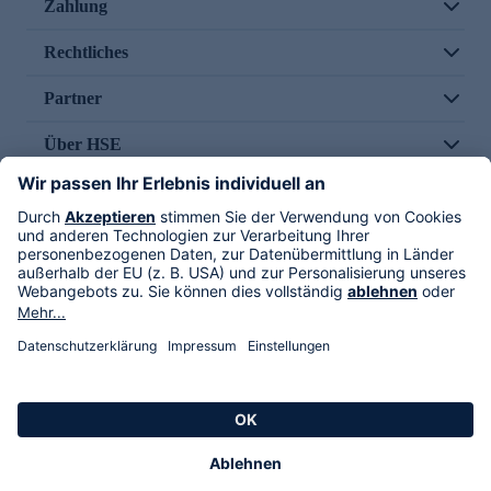
Zahlung
Rechtliches
Partner
Über HSE
Im TV
HSE International
Versand durch
Folge uns
AGB
Datenschutz
Impressum
Alle Rechte vorbehalten. Alle Preise inkl. gesetzlicher MwSt., zzgl. Versandkosten.