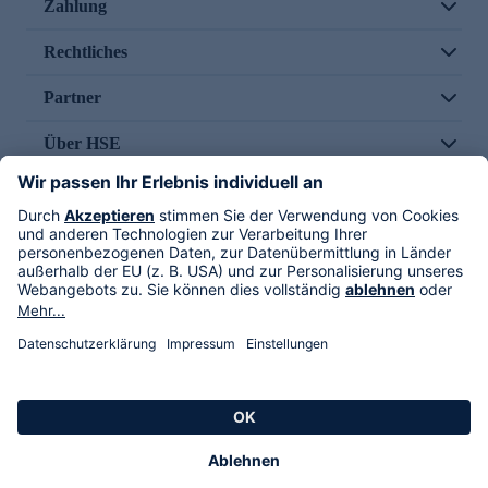
Zahlung
Rechtliches
Partner
Über HSE
Im TV
HSE International
Versand durch
Folge uns
AGB
Datenschutz
Impressum
Alle Rechte vorbehalten. Alle Preise inkl. gesetzlicher MwSt., zzgl. Versandkosten.