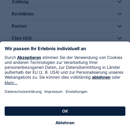
Zahlung
Rechtliches
Partner
Über HSE
Im TV
HSE International
Versand durch
Folge uns
AGB
Datenschutz
Impressum
Alle Rechte vorbehalten. Alle Preise inkl. gesetzlicher MwSt., zzgl. Versandkosten.