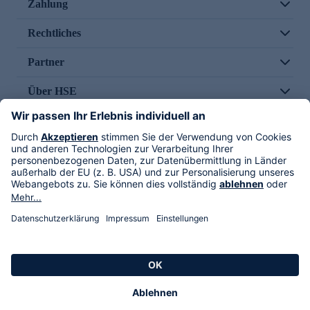
Zahlung
Rechtliches
Partner
Über HSE
Im TV
HSE International
Versand durch
Folge uns
AGB
Datenschutz
Impressum
Alle Rechte vorbehalten. Alle Preise inkl. gesetzlicher MwSt., zzgl. Versandkosten.