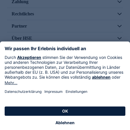
Zahlung
Rechtliches
Partner
Über HSE
Im TV
HSE International
Versand durch
Folge uns
AGB
Datenschutz
Impressum
Alle Rechte vorbehalten. Alle Preise inkl. gesetzlicher MwSt., zzgl. Versandkosten.