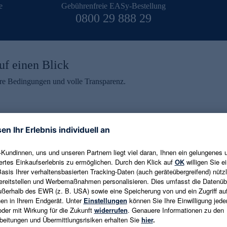
e
Gebührenfreie EASy-Bestellung
0800 29 888 29
uf einen Blick
aire Bedingungen und volle Transparenz.
ein erhalten
eren und aktuelle Trends,
E-Mail-Adresse eingeben
alten. Als Dankeschön
ne Abmeldung ist jederzeit in
Es gelten die
Datenschutzrichtlinien
un