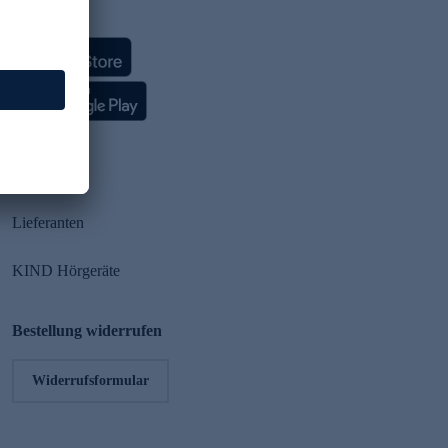
HSE App
Partner
Lieferanten
KIND Hörgeräte
Bestellung widerrufen
Widerrufsformular