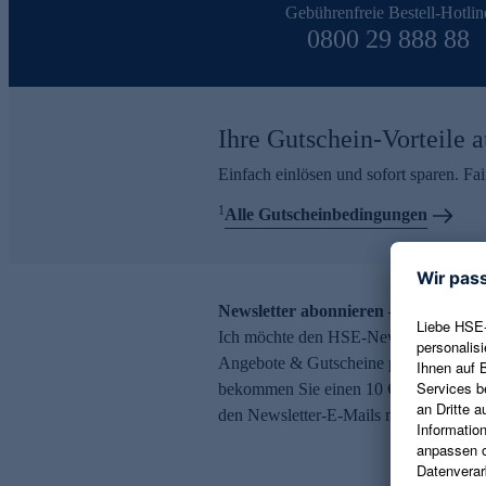
Gebührenfreie Bestell-Hotlin
0800 29 888 88
Ihre Gutschein-Vorteile a
Einfach einlösen und sofort sparen. F
1
Alle Gutscheinbedingungen
Newsletter abonnieren – 10 € Gutsch
Ich möchte den HSE-Newsletter abonni
Angebote & Gutscheine per E-Mail erh
bekommen Sie einen 10 € Gutschein. Ei
den Newsletter-E-Mails möglich.