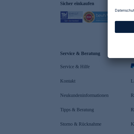
Sicher einkaufen
Service & Beratung
Z
Service & Hilfe
Kontakt
L
Neukundeninformationen
R
Tipps & Beratung
R
Storno & Rücknahme
K