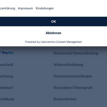
Kundenbewertung
ahlung
Rechtliches
Beschwerde/Streitschlichtung
astschrift
Widerrufsbelehrung
echnung
Datenschutzeinstellungen
atenkauf
Rücknahme Elektrogeräte
reditkarte
Barrierefreiheit