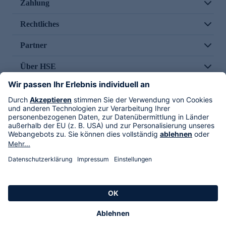
Zahlung
Rechtliches
Partner
Über HSE
Im TV
HSE International
Versand durch
Folge uns
AGB
Datenschutz
Impressum
Alle Rechte vorbehalten. Alle Preise inkl. gesetzlicher MwSt., zzgl. Versandkosten.