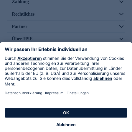
Zahlung
Rechtliches
Partner
Über HSE
Im TV
HSE International
Versand durch
Folge uns
AGB
Datenschutz
Impressum
Alle Rechte vorbehalten. Alle Preise inkl. gesetzlicher MwSt., zzgl. Versandkosten.