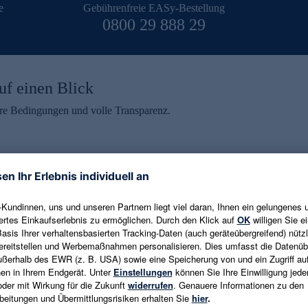
e
Gebührenfreie EASy-Bestellung
0800 29 888 29
uf einen Blick
aire Bedingungen und volle Transparenz.
ein erhalten
eren und aktuelle Trends,
E-Mail-Adresse eingeben
alten. Als Dankeschön
ne Abmeldung ist jederzeit in
Es gelten die
Datenschutzrichtlinien
un