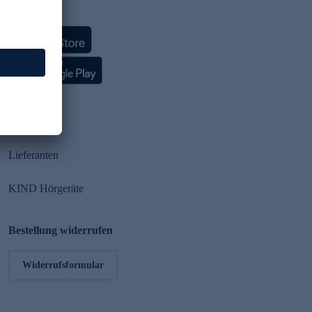
HSE App
Partner
Lieferanten
KIND Hörgeräte
Bestellung widerrufen
Widerrufsformular