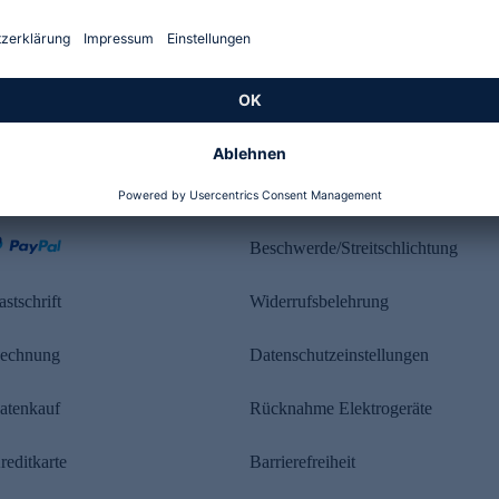
Kundenbewertung
ahlung
Rechtliches
Beschwerde/Streitschlichtung
astschrift
Widerrufsbelehrung
echnung
Datenschutzeinstellungen
atenkauf
Rücknahme Elektrogeräte
reditkarte
Barrierefreiheit