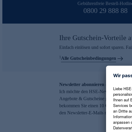
Gebührenfreie Bestell-Hotlin
0800 29 888 88
Ihre Gutschein-Vorteile a
Einfach einlösen und sofort sparen. F
1
Alle Gutscheinbedingungen
Newsletter abonnieren – 10 € Gutsch
Ich möchte den HSE-Newsletter abonni
Angebote & Gutscheine per E-Mail erh
bekommen Sie einen 10 € Gutschein. Ei
den Newsletter-E-Mails möglich.