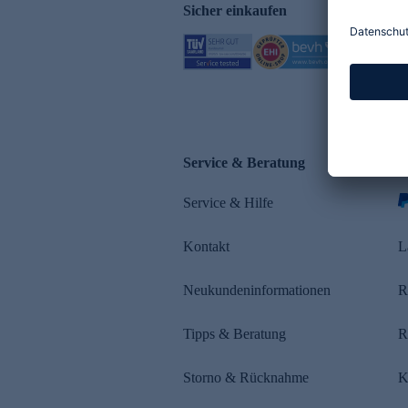
Sicher einkaufen
Service & Beratung
Z
Service & Hilfe
s
Kontakt
L
Neukundeninformationen
R
Tipps & Beratung
R
Storno & Rücknahme
K