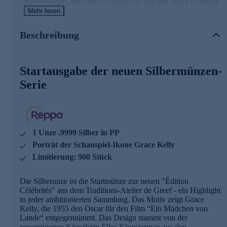
Niederlanden. Mit einer Auflage von nur 900 Stück weltweit
ist die Münze streng limitiert. Ein Zertifikat bestätigt die
Mehr lesen
Limitierung, den hohen Silbergehalt, die Echtheit und den
Status als offizielles Zahlungsmittel.
Beschreibung
Die Details der Münze im Überblick
Startausgabe der neuen Silbermünzen-
Erstausgabe der Édition Célébrités
1. Silberbarren in Proof Qualität der Fa. De Greef
Serie
wunderschönes Design von Elles Kloosterman
Motiv: Grace Kelly zum 70. Jubiläum der Oscar-
Verleihung für den Film “Ein Mädchen von Lande“
1 Unze (31,1 g) reines .999 Silber
Polierte Platte - PP
1 Unze .9999 Silber in PP
Auflage nur 900 Münzen
mit Echtheitszertifikat
Porträt der Schauspiel-Ikone Grace Kelly
Limitierung: 900 Stück
Jetzt online bestellen und in Ihre Sammlung einreihen.
Die Silberunze ist die Startmünze zur neuen "Édition
Célébrités" aus dem Traditions-Atelier de Greef - ein Highlight
in jeder ambitionierten Sammlung. Das Motiv zeigt Grace
Kelly, die 1955 den Oscar für den Film “Ein Mädchen von
Lande“ entgegennimmt. Das Design stammt von der
renommierten Künstlerin Elles Kloosterman aus den