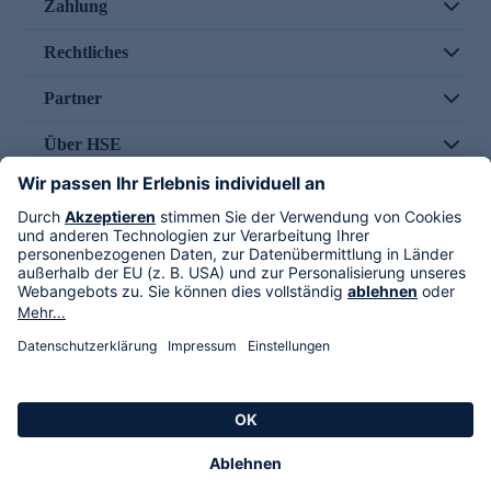
Zahlung
Rechtliches
Partner
Über HSE
Im TV
HSE International
Versand durch
Folge uns
AGB
Datenschutz
Impressum
Alle Rechte vorbehalten. Alle Preise inkl. gesetzlicher MwSt., zzgl. Versandkosten.