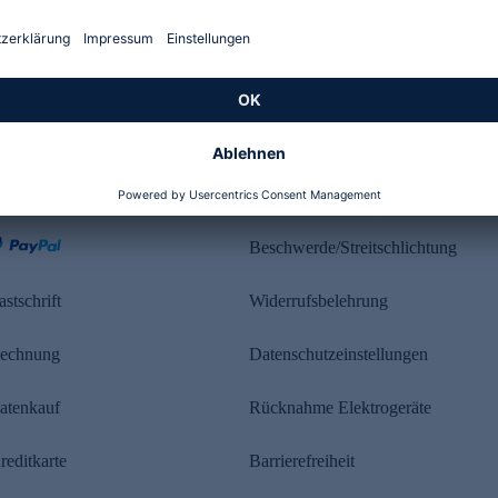
Kundenbewertung
ahlung
Rechtliches
Beschwerde/Streitschlichtung
astschrift
Widerrufsbelehrung
echnung
Datenschutzeinstellungen
atenkauf
Rücknahme Elektrogeräte
reditkarte
Barrierefreiheit