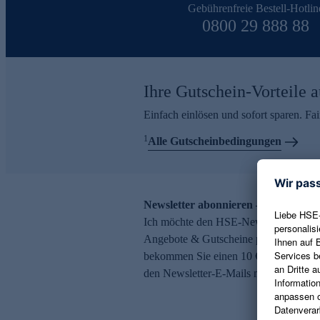
Gebührenfreie Bestell-Hotlin
0800 29 888 88
Ihre Gutschein-Vorteile a
Einfach einlösen und sofort sparen. F
1
Alle Gutscheinbedingungen
Newsletter abonnieren – 10 € Gutsch
Ich möchte den HSE-Newsletter abonni
Angebote & Gutscheine per E-Mail erh
bekommen Sie einen 10 € Gutschein. Ei
den Newsletter-E-Mails möglich.