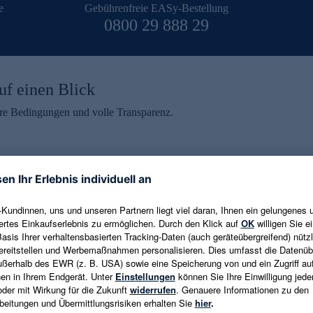
e
Gebührenfreie EASy-Bestellung
0800 29 888 29
uf einen Blick
aire Bedingungen und volle Transparenz.
ein erhalten
eren und aktuelle Trends,
E-Mail-Adresse eingeben
alten. Als Dankeschön
ne Abmeldung ist jederzeit in
Es gelten die
Datenschutzrichtlinien
un