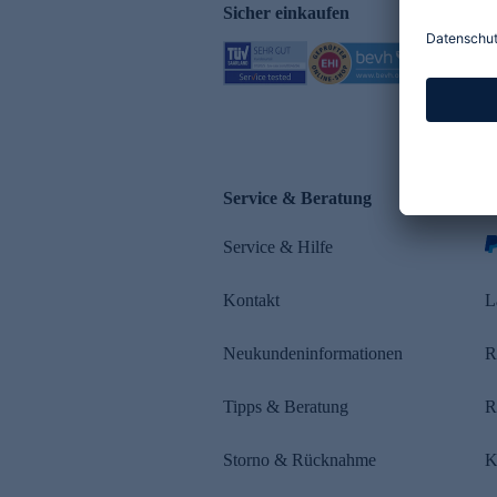
Sicher einkaufen
Service & Beratung
Z
Service & Hilfe
s
Kontakt
L
Neukundeninformationen
R
Tipps & Beratung
R
Storno & Rücknahme
K