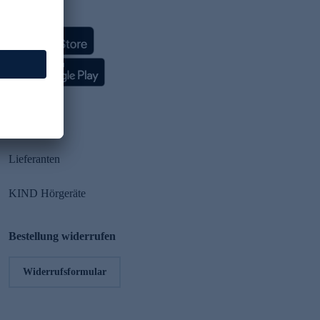
HSE App
Partner
Lieferanten
KIND Hörgeräte
Bestellung widerrufen
Widerrufsformular