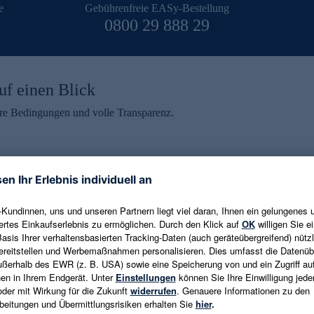
e
Gebührenfreie EASy-Bestellung
0800 29 888 29
uf einen Blick
aire Bedingungen und volle Transparenz.
ein erhalten
eren und aktuelle Trends,
E-Mail-Adresse eingeben
alten. Als Dankeschön
ne Abmeldung ist jederzeit in
Es gelten die
Datenschutzrichtlinien
un