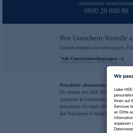
Gebührenfreie Bestell-Hotlin
0800 29 888 88
Ihre Gutschein-Vorteile a
Einfach einlösen und sofort sparen. F
1
Alle Gutscheinbedingungen
Newsletter abonnieren – 10 € Gutsch
Ich möchte den HSE-Newsletter abonni
Angebote & Gutscheine per E-Mail erh
bekommen Sie einen 10 € Gutschein. Ei
den Newsletter-E-Mails möglich.