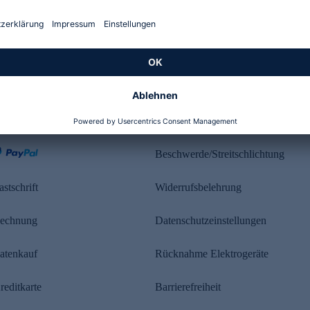
Kundenbewertung
ahlung
Rechtliches
Beschwerde/Streitschlichtung
astschrift
Widerrufsbelehrung
echnung
Datenschutzeinstellungen
atenkauf
Rücknahme Elektrogeräte
reditkarte
Barrierefreiheit