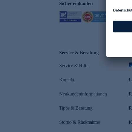
Sicher einkaufen
Service & Beratung
Z
Service & Hilfe
s
Kontakt
L
Neukundeninformationen
R
Tipps & Beratung
R
Storno & Rücknahme
K