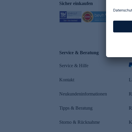
Sicher einkaufen
Service & Beratung
Z
Service & Hilfe
s
Kontakt
L
Neukundeninformationen
R
Tipps & Beratung
R
Storno & Rücknahme
K