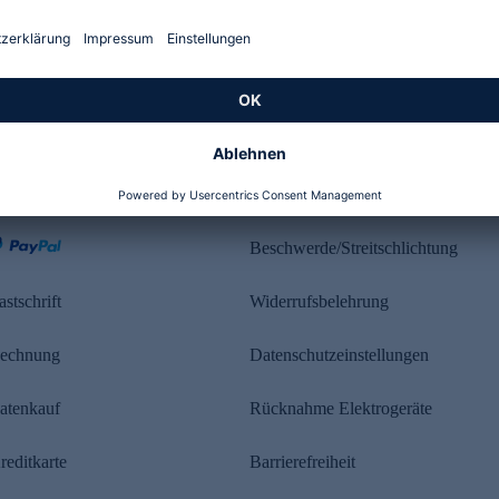
Kundenbewertung
ahlung
Rechtliches
Beschwerde/Streitschlichtung
astschrift
Widerrufsbelehrung
echnung
Datenschutzeinstellungen
atenkauf
Rücknahme Elektrogeräte
reditkarte
Barrierefreiheit