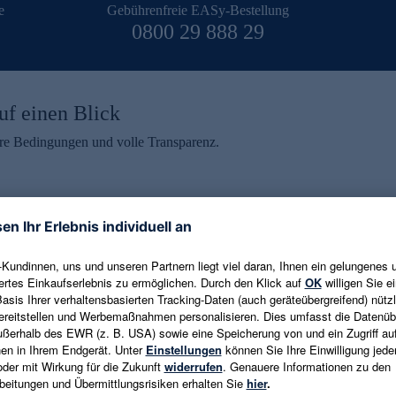
e
Gebührenfreie EASy-Bestellung
0800 29 888 29
uf einen Blick
aire Bedingungen und volle Transparenz.
ein erhalten
eren und aktuelle Trends,
E-Mail-Adresse eingeben
alten. Als Dankeschön
ne Abmeldung ist jederzeit in
Es gelten die
Datenschutzrichtlinien
un