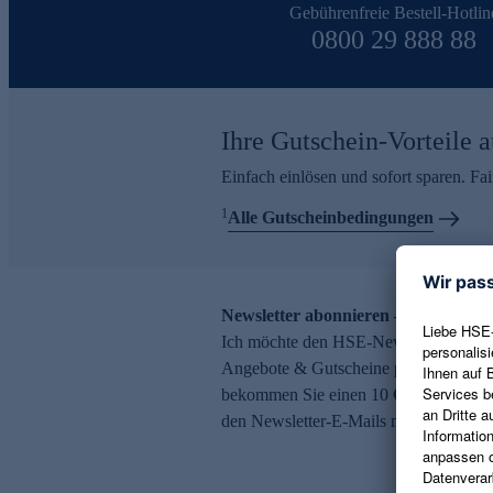
Gebührenfreie Bestell-Hotlin
0800 29 888 88
Ihre Gutschein-Vorteile a
Einfach einlösen und sofort sparen. F
1
Alle Gutscheinbedingungen
Newsletter abonnieren – 10 € Gutsch
Ich möchte den HSE-Newsletter abonni
Angebote & Gutscheine per E-Mail erh
bekommen Sie einen 10 € Gutschein. Ei
den Newsletter-E-Mails möglich.