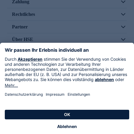
Zahlung
Rechtliches
Partner
Über HSE
Im TV
HSE International
Versand durch
Folge uns
AGB
Datenschutz
Impressum
Alle Rechte vorbehalten. Alle Preise inkl. gesetzlicher MwSt., zzgl. Versandkosten.