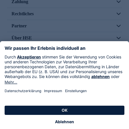
Zahlung
Rechtliches
Partner
Über HSE
Im TV
HSE International
Versand durch
Folge uns
AGB
Datenschutz
Impressum
Alle Rechte vorbehalten. Alle Preise inkl. gesetzlicher MwSt., zzgl. Versandkosten.