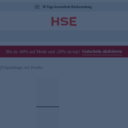
30 Tage kostenfreie Rücksendung
Gutschein aktivieren
Bis zu -60% auf Mode und -20% on top!
r
/
Clipanhänger mit Peridot