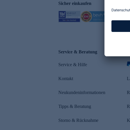
Sicher einkaufen
Service & Beratung
Z
Service & Hilfe
s
Kontakt
L
Neukundeninformationen
R
Tipps & Beratung
R
Storno & Rücknahme
K