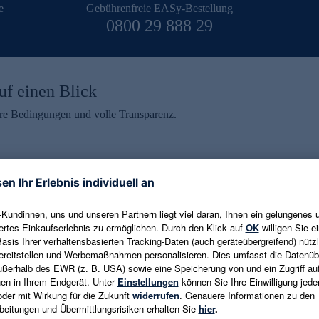
e
Gebührenfreie EASy-Bestellung
0800 29 888 29
uf einen Blick
aire Bedingungen und volle Transparenz.
ein erhalten
eren und aktuelle Trends,
E-Mail-Adresse eingeben
alten. Als Dankeschön
ne Abmeldung ist jederzeit in
Es gelten die
Datenschutzrichtlinien
un