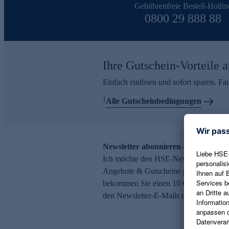
Gebührenfreie Bestell-Hotlin
0800 29 888 88
Ihre Gutschein-Vorteile a
Einfach einlösen und sofort sparen. F
1
Alle Gutscheinbedingungen
Newsletter abonnieren – 10 € Gutsch
Ich möchte den HSE-Newsletter abonni
Angebote & Gutscheine per E-Mail erh
bekommen Sie einen 10 € Gutschein. Ei
den Newsletter-E-Mails möglich.