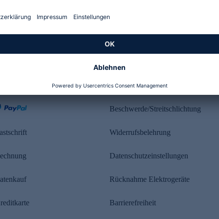
Kundenbewertung
ahlung
Rechtliches
Beschwerde/Streitschlichtung
astschrift
Widerrufsbelehrung
echnung
Datenschutzeinstellungen
atenkauf
Rücknahme Elektrogeräte
reditkarte
Barrierefreiheit