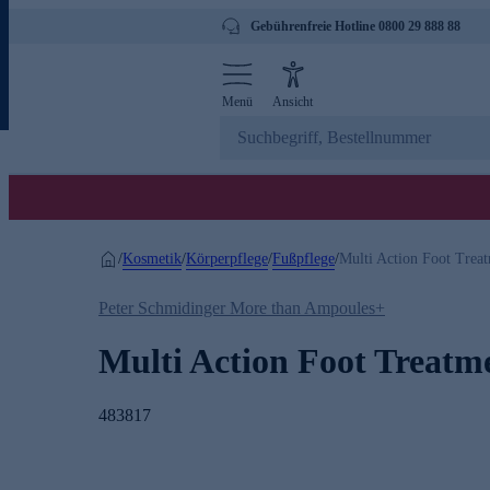
Gebührenfreie Hotline 0800 29 888 88
Menü
Ansicht
Kosmetik
Körperpflege
Fußpflege
/
/
/
/
Multi Action Foot Treat
Peter Schmidinger More than Ampoules+
Multi Action Foot Treatme
483817