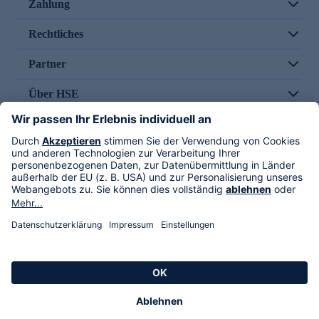
Zahlung
Rechtliches
Partner
Über HSE
Im TV
HSE International
Versand durch
Folge uns
AGB
Datenschutz
Impressum
Alle Rechte vorbehalten. Alle Preise inkl. gesetzlicher MwSt., zzgl. Versandkosten.