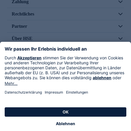
Zahlung
Rechtliches
Partner
Über HSE
Im TV
HSE International
Versand durch
Folge uns
AGB
Datenschutz
Impressum
Alle Rechte vorbehalten. Alle Preise inkl. gesetzlicher MwSt., zzgl. Versandkosten.