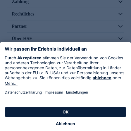
Zahlung
Rechtliches
Partner
Über HSE
Im TV
HSE International
Versand durch
Folge uns
AGB
Datenschutz
Impressum
Alle Rechte vorbehalten. Alle Preise inkl. gesetzlicher MwSt., zzgl. Versandkosten.