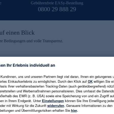
e
Gebührenfreie EASy-Bestellung
0800 29 888 29
uf einen Blick
aire Bedingungen und volle Transparenz.
ein erhalten
eren und aktuelle Trends,
E-Mail-Adresse eingeben
alten. Als Dankeschön
ne Abmeldung ist jederzeit in
Es gelten die
Datenschutzrichtlinien
un