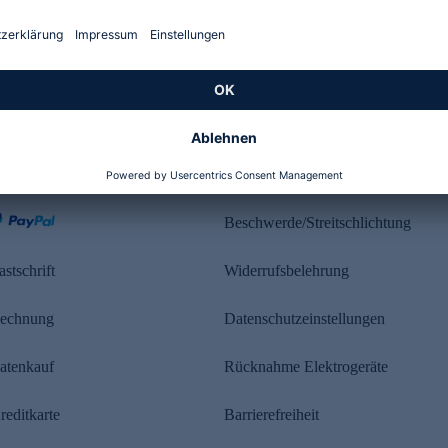
Kundenbewertung
ahlung
Rechtliches
Beschwerde/Streitschlichtung
astschrift
Widerrufsbelehrung
echnung
Datenschutzeinstellungen
atenkauf
Rücknahme Elektrogeräte
reditkarte
Barrierefreiheit