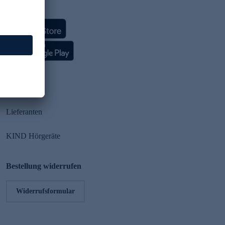
HSE App
Partner
Lieferanten
KIND Hörgeräte
Bestellung widerrufen
Widerrufsformular