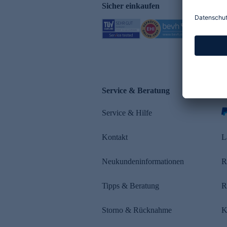
Sicher einkaufen
Service & Beratung
Z
Service & Hilfe
Kontakt
L
Neukundeninformationen
R
Tipps & Beratung
R
Storno & Rücknahme
K