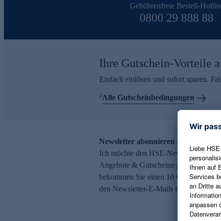
Gebührenfreie Bestell-Hotlin
0800 29 888 88
Ihre Gutschein-Vorteile a
Einfach einlösen und sofort sparen. F
1
Alle Gutscheinbedingungen
Newsletter abonnieren – 10 € Gutsch
Ich möchte den HSE-Newsletter abonni
Angebote & Gutscheine per E-Mail erh
bekommen Sie einen 10 € Gutschein. Ei
den Newsletter-E-Mails möglich.