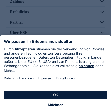
Zahlung
Rechtliches
Partner
Über HSE
Im TV
HSE International
Versand durch
Folge uns
AGB
Datenschutz
Impressum
Alle Rechte vorbehalten. Alle Preise inkl. gesetzlicher MwSt., zzgl. Versandkosten.