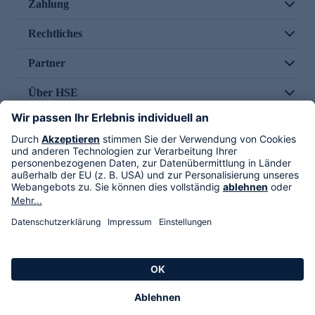
Zahlung
Rechtliches
Partner
Über HSE
Im TV
HSE International
Versand durch
Folge uns
AGB
Datenschutz
Impressum
Alle Rechte vorbehalten. Alle Preise inkl. gesetzlicher MwSt., zzgl. Versandkosten.