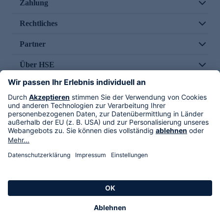
Zahlung
Rechtliches
Partner
Über HSE
Im TV
HSE International
Versand durch
Folge uns
AGB
Datenschutz
Impressum
Alle Rechte vorbehalten. Alle Preise inkl. gesetzlicher MwSt., zzgl. Versandkosten.