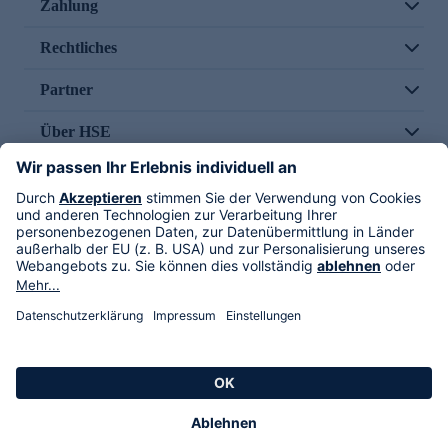
Zahlung
Rechtliches
Partner
Über HSE
Im TV
HSE International
Versand durch
Folge uns
AGB
Datenschutz
Impressum
Alle Rechte vorbehalten. Alle Preise inkl. gesetzlicher MwSt., zzgl. Versandkosten.