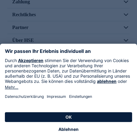
Zahlung
Rechtliches
Partner
Über HSE
Im TV
HSE International
Versand durch
Folge uns
AGB
Datenschutz
Impressum
Alle Rechte vorbehalten. Alle Preise inkl. gesetzlicher MwSt., zzgl. Versandkosten.